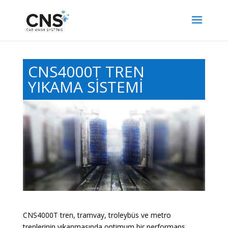
CNS4000T TREN
YIKAMA SİSTEMİ
CNS4000T tren, tramvay, troleybüs ve metro
trenlerinin yıkanmasında optimum bir performans